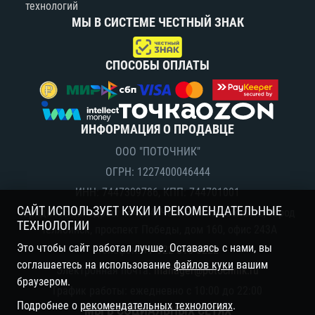
технологий
МЫ В СИСТЕМЕ ЧЕСТНЫЙ ЗНАК
СПОСОБЫ ОПЛАТЫ
ИНФОРМАЦИЯ О ПРОДАВЦЕ
ООО "ПОТОЧНИК"
ОГРН: 1227400046444
ИНН: 7447309786, КПП: 744701001
САЙТ ИСПОЛЬЗУЕТ КУКИ И РЕКОМЕНДАТЕЛЬНЫЕ
Юридический адрес: 454084, Челябинская область, город
ТЕХНОЛОГИИ
Челябинск, проспект Победы, дом 160, офис 243А
Это чтобы сайт работал лучше. Оставаясь с нами, вы
Телефон:
+7 922 015 6222
соглашаетесь на использование
файлов куки
вашим
Электронная почта:
manager@potochnik.ru
браузером.
График работы: ежедневно с 10:00 до 22:00
Подробнее о
рекомендательных технологиях
.
МЫ В СОЦИАЛЬНЫХ СЕТЯХ