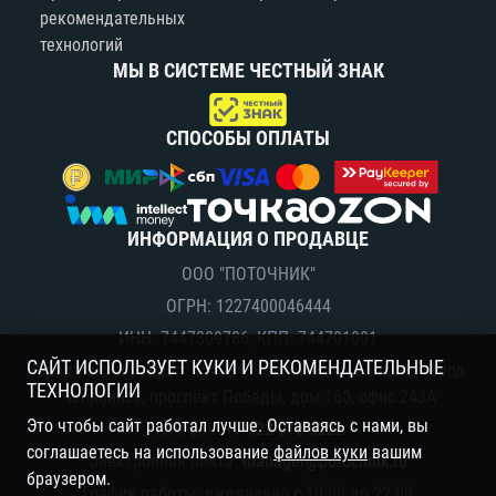
рекомендательных
технологий
МЫ В СИСТЕМЕ ЧЕСТНЫЙ ЗНАК
СПОСОБЫ ОПЛАТЫ
ИНФОРМАЦИЯ О ПРОДАВЦЕ
ООО "ПОТОЧНИК"
ОГРН: 1227400046444
ИНН: 7447309786, КПП: 744701001
САЙТ ИСПОЛЬЗУЕТ КУКИ И РЕКОМЕНДАТЕЛЬНЫЕ
Юридический адрес: 454084, Челябинская область, город
ТЕХНОЛОГИИ
Челябинск, проспект Победы, дом 160, офис 243А
Это чтобы сайт работал лучше. Оставаясь с нами, вы
Телефон:
+7 922 015 6222
соглашаетесь на использование
файлов куки
вашим
Электронная почта:
manager@potochnik.ru
браузером.
График работы: ежедневно с 10:00 до 22:00