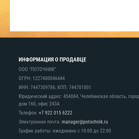
ИНФОРМАЦИЯ О ПРОДАВЦЕ
ООО "ПОТОЧНИК"
ОГРН: 1227400046444
ИНН: 7447309786, КПП: 744701001
Юридический адрес: 454084, Челябинская область, горо
дом 160, офис 243А
Телефон:
+7 922 015 6222
Электронная почта:
manager@potochnik.ru
График работы: ежедневно с 10:00 до 22:00