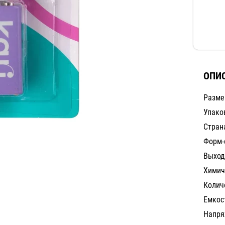
ОПИ
Разме
Упако
Стран
Форм-
Выход
Химич
Количе
Емкост
Напря